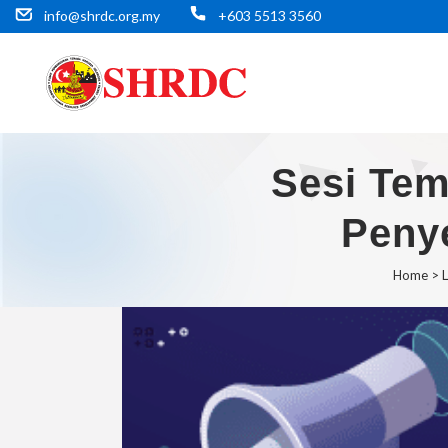
info@shrdc.org.my
+603 5513 3560
Sesi Tem
Penye
Home
>
L