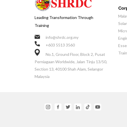
Corp
Mala
Leading Transformation Through
Sola
Training
Micr
info@shrdc.org.my
Engi
+603 5513 3560
Essen
Trai
No.1, Ground Floor, Block 2, Pusat
Perniagaan Worldwide, Jalan Tinju 13/50,
Section 13, 40100 Shah Alam, Selangor
Malaysia