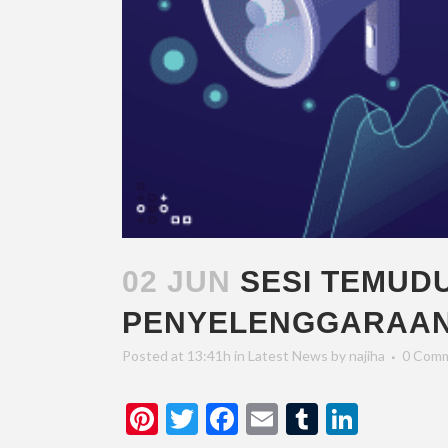
02 JUN
SESI TEMUD
PENYELENGGARAAN 
Posted at 13:41h
in
Latest News
by
najiha
0 Com
Pinterest
Twitter
Facebook
Email
Tumblr
Linked