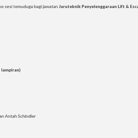
 ke sesi temuduga bagi jawatan
Juruteknik Penyelenggaraan Lift & Esc
t lampiran)
an Antah Schindler