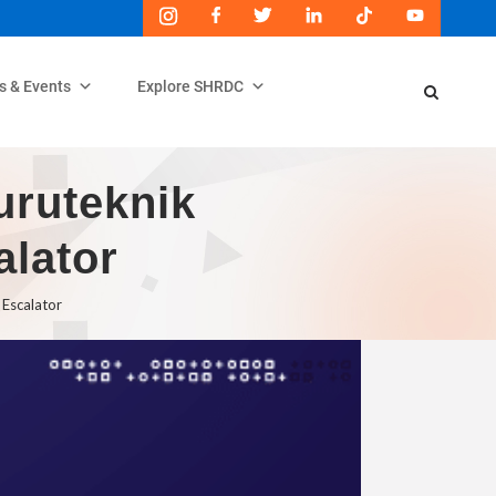
s & Events
Explore SHRDC
uruteknik
alator
 Escalator