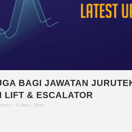
UGA BAGI JAWATAN JURUTE
LIFT & ESCALATOR
ments
0
Likes
Share
In