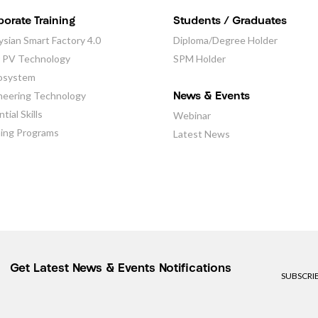
orate Training
Students / Graduates
ysian Smart Factory 4.0
Diploma/Degree Holder
r PV Technology
SPM Holder
osystem
neering Technology
News & Events
tial Skills
Webinar
ning Programs
Latest News
Get Latest News & Events Notifications
SUBSCRI